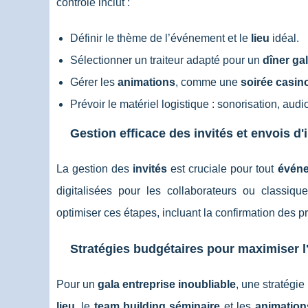
contrôle inclut :
Définir le thème de l’événement et le
lieu
idéal.
Sélectionner un traiteur adapté pour un
dîner ga
Gérer les
animations
, comme une
soirée casin
Prévoir le matériel logistique : sonorisation, audi
Gestion efficace des invités et envois d'
La gestion des
invités
est cruciale pour tout
événe
digitalisées pour les collaborateurs ou classiq
optimiser ces étapes, incluant la confirmation des pr
Stratégies budgétaires pour maximiser l
Pour un
gala entreprise inoubliable
, une stratégie
lieu
, le
team building séminaire
et les
animation