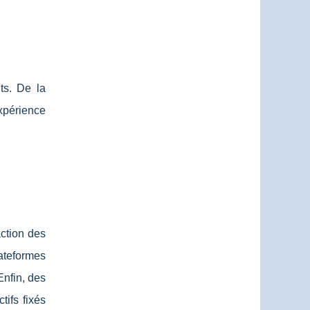
ts. De la
xpérience
action des
ateformes
Enfin, des
tifs fixés