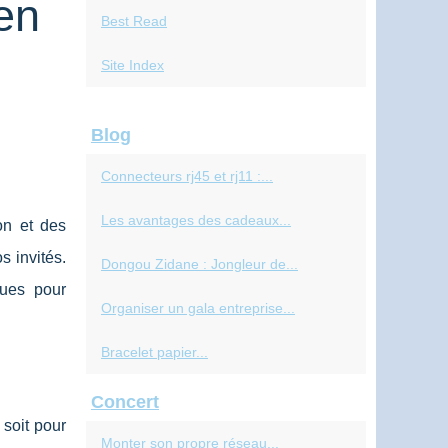
en
Best Read
Site Index
Blog
Connecteurs rj45 et rj11 :...
Les avantages des cadeaux...
on et des
s invités.
Dongou Zidane : Jongleur de...
ques pour
Organiser un gala entreprise...
Bracelet papier...
Concert
 soit pour
Monter son propre réseau...