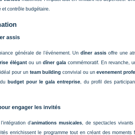
 et contrôle budgétaire.
mation
er assis
biance générale de l'événement. Un
dîner assis
offre une a
rise élégant
ou un
dîner gala
commémoratif. En revanche, un
 idéal pour un
team building
convivial ou un
evenement profe
d du
budget pour le gala entreprise
, du profil des participa
pour engager les invités
'intégration d'
animations musicales
, de spectacles vivants
vités enrichissent le programme tout en créant des moments f