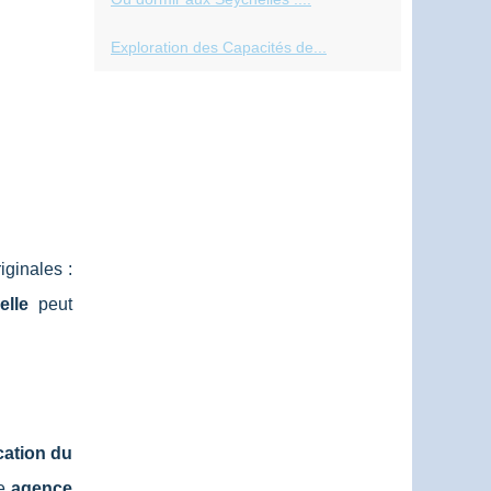
Exploration des Capacités de...
iginales :
elle
peut
cation du
ne
agence