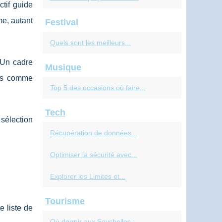
ctif guide
me, autant
Festival
Quels sont les meilleurs...
. Un cadre
Musique
rts comme
Top 5 des occasions où faire...
Tech
 sélection
Récupération de données...
Optimiser la sécurité avec...
Explorer les Limites et...
Tourisme
te liste de
Où dormir aux Seychelles :...