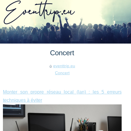
Concert
eventtrip.eu
Concert
Monter son propre réseau local (lan) : les 5 erreurs
techniques à éviter