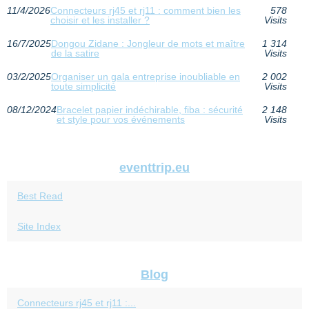
11/4/2026
Connecteurs rj45 et rj11 : comment bien les
578
choisir et les installer ?
Visits
16/7/2025
Dongou Zidane : Jongleur de mots et maître
1 314
de la satire
Visits
03/2/2025
Organiser un gala entreprise inoubliable en
2 002
toute simplicité
Visits
08/12/2024
Bracelet papier indéchirable, fiba : sécurité
2 148
et style pour vos événements
Visits
eventtrip.eu
Best Read
Site Index
Blog
Connecteurs rj45 et rj11 :...